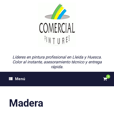
Saltar
al
contenido
Líderes en pintura profesional en Lleida y Huesca.
Color al instante, asesoramiento técnico y entrega
rápida.
0
Ver
Menú
el
carri
de
comp
Madera