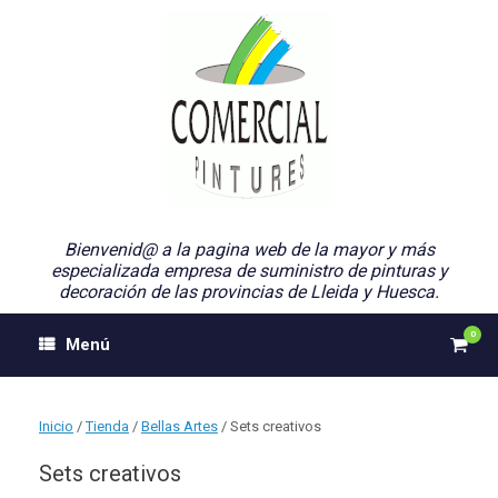
Saltar
al
contenido
Bienvenid@ a la pagina web de la mayor y más
especializada empresa de suministro de pinturas y
decoración de las provincias de Lleida y Huesca.
0
Ver
Menú
el
carri
de
comp
Inicio
/
Tienda
/
Bellas Artes
/ Sets creativos
Sets creativos