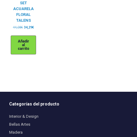
SET
ACUARELA
FLORAL
TALENS
El
El
44,08
€
34,29
€
precio
precio
original
actual
Añadir
era:
es:
al
44,08€.
34,29€.
carrito
Categorías del producto
Interior & Design
Bellas Artes
Madera