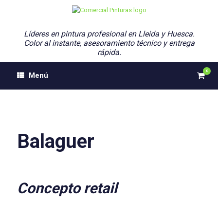
Saltar
al
contenido
Líderes en pintura profesional en Lleida y Huesca.
Color al instante, asesoramiento técnico y entrega
rápida.
0
Ver
Menú
el
carri
de
comp
Balaguer
Concepto retail