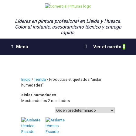
Saltar
al
contenido
Líderes en pintura profesional en Lleida y Huesca.
Color al instante, asesoramiento técnico y entrega
rápida.
Ver
Menú
Ver el carrito
0
el
carrito
de
compra
Inicio
/
Tienda
/ Productos etiquetados “aislar
humedades”
aislar humedades
Mostrando los 2 resultados