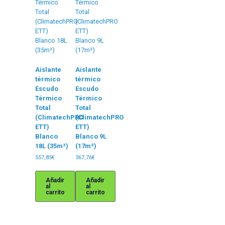
Aislante
Aislante
térmico
térmico
Escudo
Escudo
Térmico
Térmico
Total
Total
(ClimatechPRO
(ClimatechPRO
ETT)
ETT)
Blanco
Blanco 9L
18L (35m²)
(17m²)
557,85
€
367,76
€
Añadir
Añadir
al
al
carrito
carrito