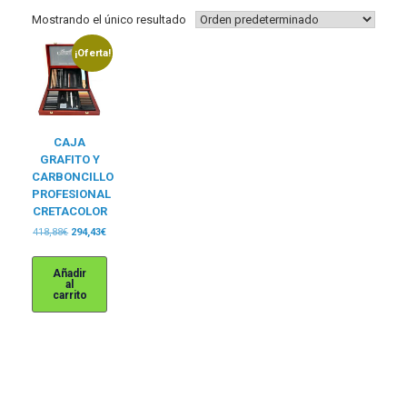
Mostrando el único resultado
¡Oferta!
CAJA
GRAFITO Y
CARBONCILLO
PROFESIONAL
CRETACOLOR
El
El
418,88
€
294,43
€
precio
precio
original
actual
Añadir
era:
es:
al
418,88€.
294,43€.
carrito