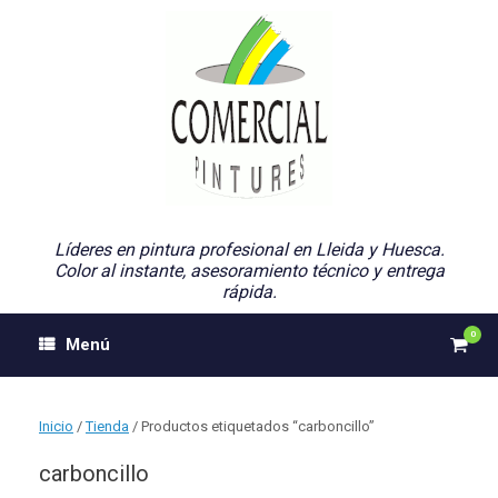
Saltar
al
contenido
Líderes en pintura profesional en Lleida y Huesca.
Color al instante, asesoramiento técnico y entrega
rápida.
0
Ver
Menú
el
carri
de
comp
Inicio
/
Tienda
/ Productos etiquetados “carboncillo”
carboncillo