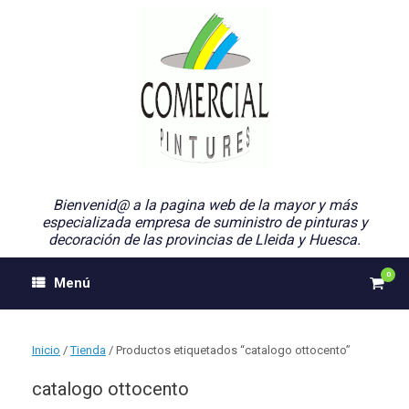
Saltar
al
contenido
Bienvenid@ a la pagina web de la mayor y más
especializada empresa de suministro de pinturas y
decoración de las provincias de Lleida y Huesca.
0
Ver
Menú
el
carri
de
comp
Inicio
/
Tienda
/ Productos etiquetados “catalogo ottocento”
catalogo ottocento