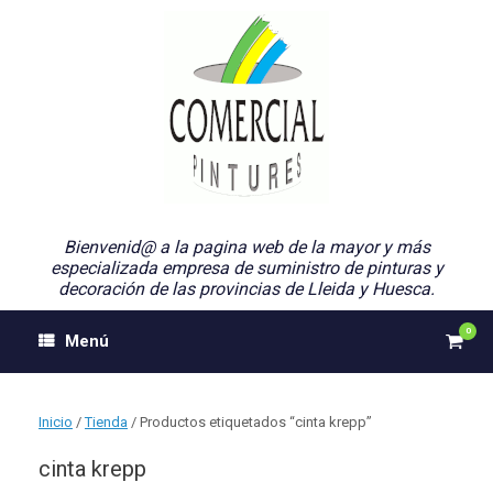
Saltar
al
contenido
Bienvenid@ a la pagina web de la mayor y más
especializada empresa de suministro de pinturas y
decoración de las provincias de Lleida y Huesca.
0
Ver
Menú
el
carri
de
comp
Inicio
/
Tienda
/ Productos etiquetados “cinta krepp”
cinta krepp