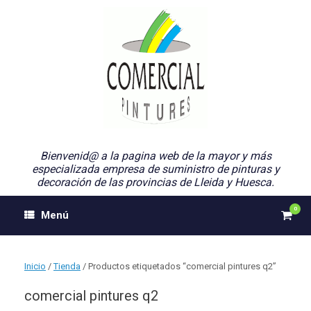
Saltar
al
contenido
Bienvenid@ a la pagina web de la mayor y más
especializada empresa de suministro de pinturas y
decoración de las provincias de Lleida y Huesca.
0
Ver
Menú
el
carri
de
comp
Inicio
/
Tienda
/ Productos etiquetados “comercial pintures q2”
comercial pintures q2