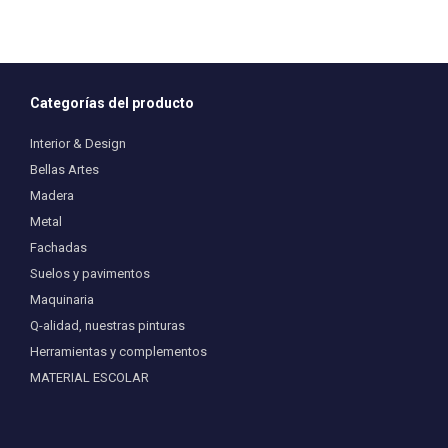
múltiples
variantes.
Las
opciones
se
pueden
Categorías del producto
elegir
en
Interior & Design
la
Bellas Artes
página
Madera
de
producto
Metal
Fachadas
Suelos y pavimentos
Maquinaria
Q-alidad, nuestras pinturas
Herramientas y complementos
MATERIAL ESCOLAR