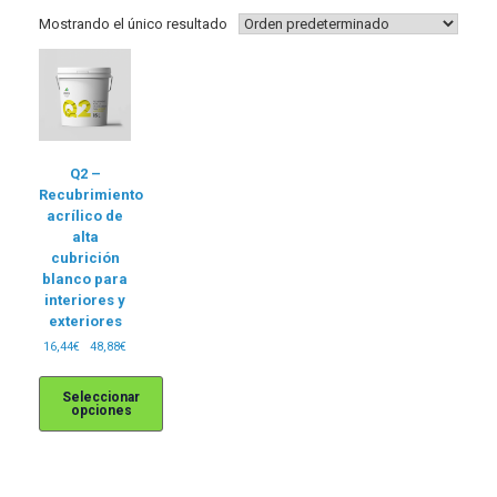
Mostrando el único resultado
Q2 –
Recubrimiento
acrílico de
alta
cubrición
blanco para
interiores y
exteriores
Rango
16,44
€
-
48,88
€
de
precios:
Seleccionar
desde
opciones
16,44€
hasta
Este
48,88€
producto
tiene