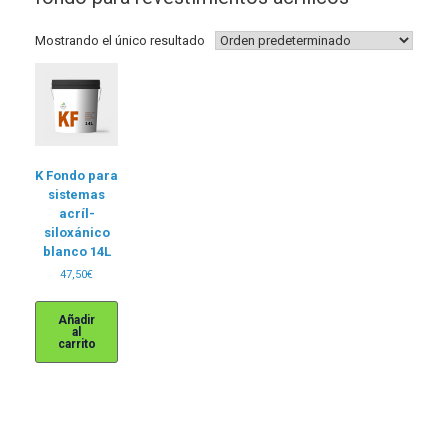
Mostrando el único resultado
K Fondo para
sistemas
acríl-
siloxánico
blanco 14L
47,50
€
Añadir
al
carrito