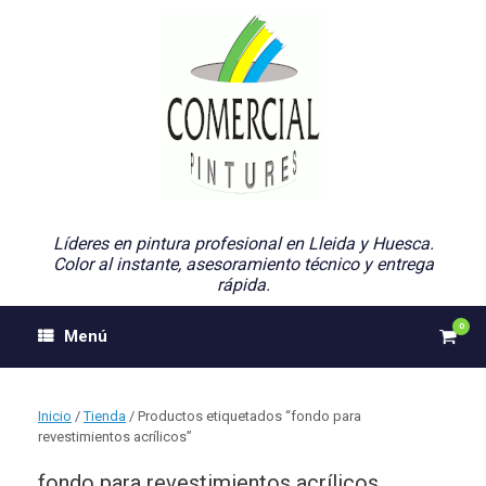
Saltar
al
contenido
Líderes en pintura profesional en Lleida y Huesca.
Color al instante, asesoramiento técnico y entrega
rápida.
0
Ver
Menú
el
carri
de
comp
Inicio
/
Tienda
/ Productos etiquetados “fondo para
revestimientos acrílicos”
fondo para revestimientos acrílicos