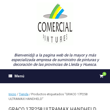
Saltar
al
contenido
Bienvenid@ a la pagina web de la mayor y más
especializada empresa de suministro de pinturas y
decoración de las provincias de Lleida y Huesca.
0
Ver
Menú
el
carri
de
comp
Inicio
/
Tienda
/ Productos etiquetados “GRACO 17P258
ULTRAMAX HANDHELD”
GRACO 17P258 ULTRAMAX HANDHELD