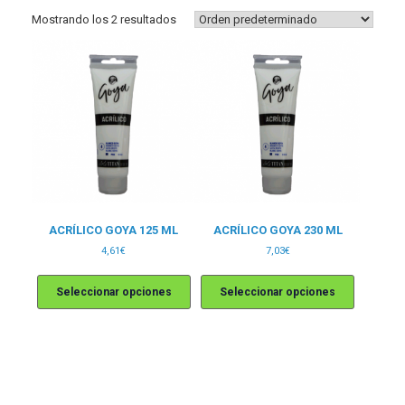
Mostrando los 2 resultados
ACRÍLICO GOYA 125 ML
ACRÍLICO GOYA 230 ML
4,61
€
7,03
€
Este
Este
producto
producto
Seleccionar opciones
Seleccionar opciones
tiene
tiene
múltiples
múltiples
variantes.
variantes.
Las
Las
opciones
opciones
se
se