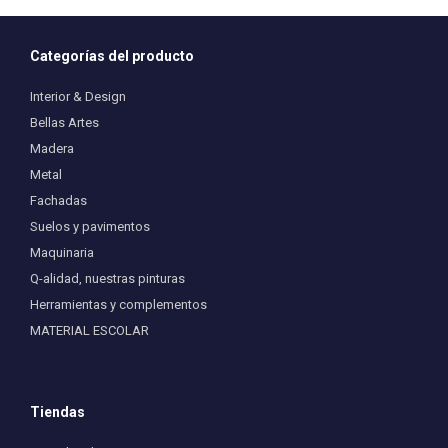
pueden
pueden
elegir
elegir
en
en
Categorías del producto
la
la
página
página
Interior & Design
de
de
producto
producto
Bellas Artes
Madera
Metal
Fachadas
Suelos y pavimentos
Maquinaria
Q-alidad, nuestras pinturas
Herramientas y complementos
MATERIAL ESCOLAR
Tiendas