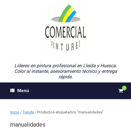
Saltar
al
contenido
Líderes en pintura profesional en Lleida y Huesca.
Color al instante, asesoramiento técnico y entrega
rápida.
0
Ver
Menú
el
carri
de
comp
Inicio
/
Tienda
/ Productos etiquetados “manualidades”
manualidades