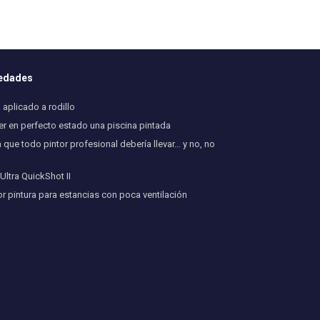
vedades
aplicado a rodillo
 en perfecto estado una piscina pintada
 que todo pintor profesional debería llevar… y no, no
ltra QuickShot II
or pintura para estancias con poca ventilación