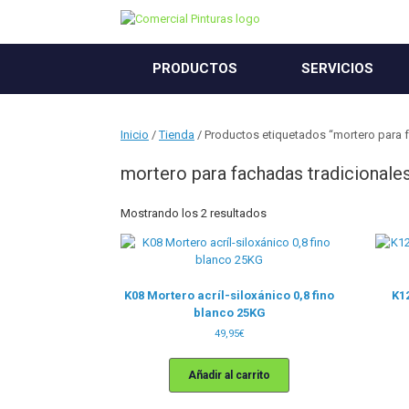
Saltar
al
contenido
PRODUCTOS
SERVICIOS
Inicio
/
Tienda
/ Productos etiquetados “mortero para 
mortero para fachadas tradicionale
Mostrando los 2 resultados
K08 Mortero acríl-siloxánico 0,8 fino
K1
blanco 25KG
49,95
€
Añadir al carrito