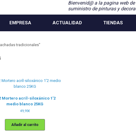
Bienvenid@ a la pagina web de
suministro de pinturas y decora
EMPRESA
ACTUALIDAD
TIENDAS
fachadas tradicionales”
s
2 Mortero acríl-siloxánico 1’2
medio blanco 25KG
49,95
€
Añadir al carrito