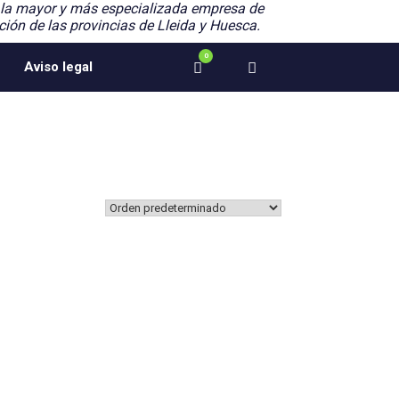
 la mayor y más especializada empresa de
ción de las provincias de Lleida y Huesca.
0
Ver
Aviso legal
el
carrito
de
compra