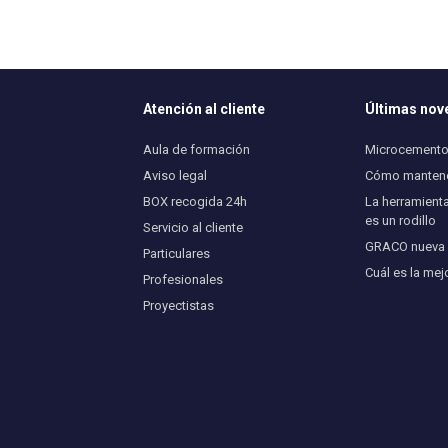
Atención al cliente
Últimas no
Aula de formación
Microcemento 
Aviso legal
Cómo mantener
BOX recogida 24h
La herramienta
es un rodillo
Servicio al cliente
GRACO nueva U
Particulares
Cuál es la mej
Profesionales
Proyectistas