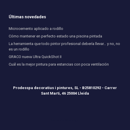
Últimas novedades
Microcemento aplicado a rodillo
Cómo mantener en perfecto estado una piscina pintada
La herramienta que todo pintor profesional debería llevar… y no, no
es un rodillo
GRACO nueva Ultra QuickShot II
Cuál es la mejor pintura para estancias con poca ventilación
Prodesspa decoratius i pintures, SL - B25810292 - Carrer
Sant Marti, 46 25004 Lleida
Tema de
SiteOrigin