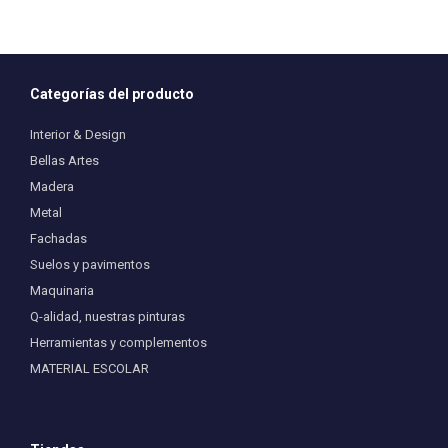
opciones
se
pueden
elegir
en
Categorías del producto
la
página
Interior & Design
de
producto
Bellas Artes
Madera
Metal
Fachadas
Suelos y pavimentos
Maquinaria
Q-alidad, nuestras pinturas
Herramientas y complementos
MATERIAL ESCOLAR