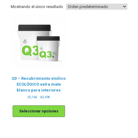
Mostrando el único resultado
Q3 – Recubrimiento vinílico
ECOLÓGICO extra mate
blanco para interiores
Rango
20,16
€
-
60,49
€
de
Este
precios:
producto
Seleccionar opciones
desde
tiene
20,16€
múltiples
hasta
60,49€
variantes.
Las