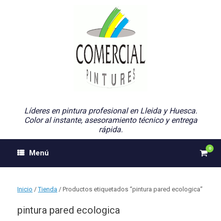
Saltar
al
contenido
Líderes en pintura profesional en Lleida y Huesca.
Color al instante, asesoramiento técnico y entrega
rápida.
0
Ver
Menú
el
carri
de
comp
Inicio
/
Tienda
/ Productos etiquetados “pintura pared ecologica”
pintura pared ecologica