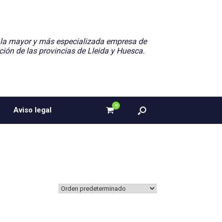
 la mayor y más especializada empresa de
ción de las provincias de Lleida y Huesca.
0
Ver
Aviso legal
el
carrito
de
compra