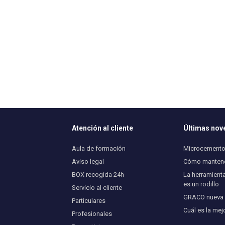
Atención al cliente
Últimas no
Aula de formación
Microcemento 
Aviso legal
Cómo mantener
BOX recogida 24h
La herramienta
es un rodillo
Servicio al cliente
GRACO nueva U
Particulares
Cuál es la mej
Profesionales