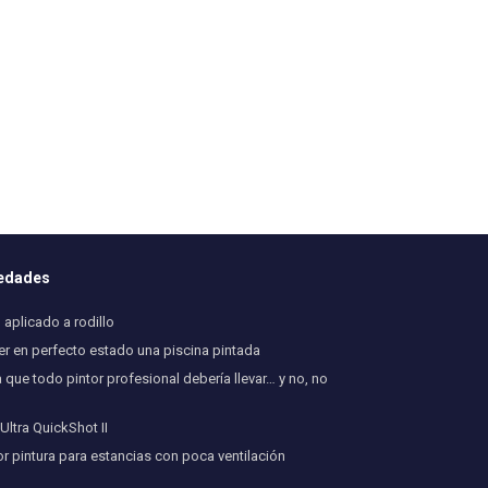
vedades
aplicado a rodillo
 en perfecto estado una piscina pintada
 que todo pintor profesional debería llevar… y no, no
ltra QuickShot II
or pintura para estancias con poca ventilación