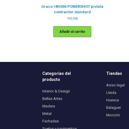
Graco 18H304 POWERSHOT pistola
contractor standard
700,00
€
Añadir al carrito
Categorías del
Tiendas
producto
Aviso legal
Interior & Design
Lleida
Bellas Artes
Huesca
Madera
Balaguer
Metal
Monzón
Fachadas
Suelos y pavimentos