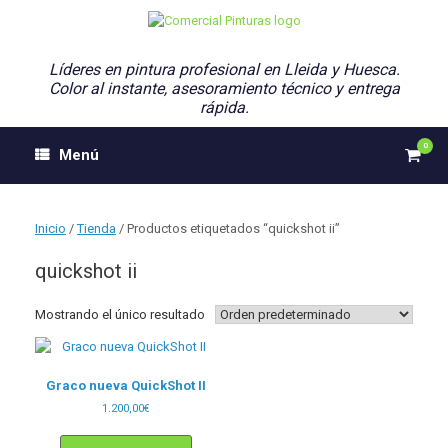
Saltar
al
contenido
Líderes en pintura profesional en Lleida y Huesca.
Color al instante, asesoramiento técnico y entrega
rápida.
0
Ver
Menú
el
carri
de
comp
Inicio
/
Tienda
/ Productos etiquetados “quickshot ii”
quickshot ii
Mostrando el único resultado
Graco nueva QuickShot II
1.200,00
€