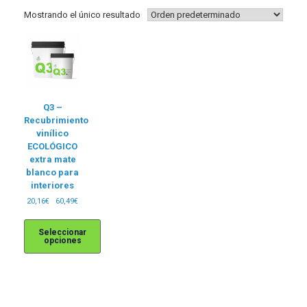
Mostrando el único resultado
Q3 –
Recubrimiento
vinílico
ECOLÓGICO
extra mate
blanco para
interiores
Rango
20,16
€
-
60,49
€
de
precios:
Seleccionar
desde
opciones
20,16€
hasta
Este
60,49€
producto
tiene
múltiples