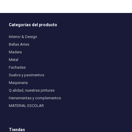
variantes.
Las
opciones
se
pueden
Categorías del producto
elegir
en
Interior & Design
la
Bellas Artes
página
Madera
de
producto
Metal
Fachadas
Suelos y pavimentos
Maquinaria
Q-alidad, nuestras pinturas
Herramientas y complementos
MATERIAL ESCOLAR
Tiendas