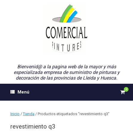
Saltar
al
contenido
Bienvenid@ a la pagina web de la mayor y más
especializada empresa de suministro de pinturas y
decoración de las provincias de Lleida y Huesca.
0
Ver
Menú
el
carri
de
comp
Inicio
/
Tienda
/ Productos etiquetados “revestimiento q3”
revestimiento q3