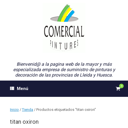
Saltar
al
contenido
Bienvenid@ a la pagina web de la mayor y más
especializada empresa de suministro de pinturas y
decoración de las provincias de Lleida y Huesca.
0
Ver
Menú
el
carri
de
comp
Inicio
/
Tienda
/ Productos etiquetados “titan oxiron”
titan oxiron