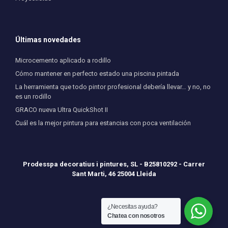
Últimas novedades
Microcemento aplicado a rodillo
Cómo mantener en perfecto estado una piscina pintada
La herramienta que todo pintor profesional debería llevar… y no, no
es un rodillo
GRACO nueva Ultra QuickShot II
Cuál es la mejor pintura para estancias con poca ventilación
Prodesspa decoratius i pintures, SL - B25810292 - Carrer
Sant Marti, 46 25004 Lleida
¿Necesitas ayuda?
Chatea con nosotros
Tema de
SiteOrigin