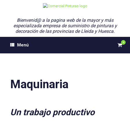
Saltar
al
contenido
Bienvenid@ a la pagina web de la mayor y más
especializada empresa de suministro de pinturas y
decoración de las provincias de Lleida y Huesca.
0
Ver
Menú
el
carri
de
comp
Maquinaria
Un trabajo productivo