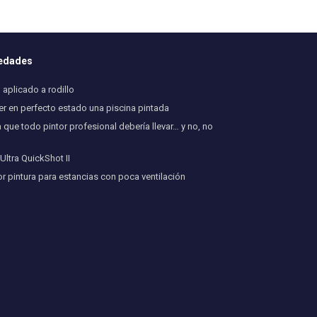
vedades
aplicado a rodillo
 en perfecto estado una piscina pintada
 que todo pintor profesional debería llevar… y no, no
ltra QuickShot II
or pintura para estancias con poca ventilación