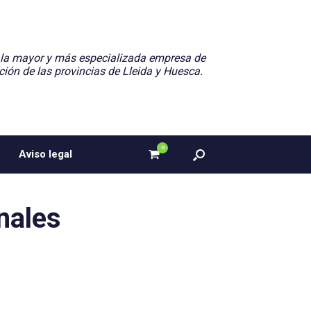
 la mayor y más especializada empresa de
ción de las provincias de Lleida y Huesca.
0
Ver
Aviso legal
el
carrito
de
compra
nales