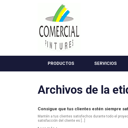
Saltar
al
contenido
PRODUCTOS
SERVICIOS
Archivos de la et
Consigue que tus clientes estén siempre sa
Mantén a tus clientes satisfechos durante todo el proyect
satisfacción del cliente es […]