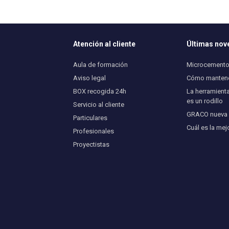
Atención al cliente
Últimas no
Aula de formación
Microcemento 
Aviso legal
Cómo mantener
BOX recogida 24h
La herramienta
es un rodillo
Servicio al cliente
GRACO nueva U
Particulares
Cuál es la mej
Profesionales
Proyectistas