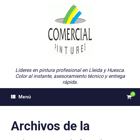
Saltar
al
contenido
Líderes en pintura profesional en Lleida y Huesca.
Color al instante, asesoramiento técnico y entrega
rápida.
0
Ver
Menú
el
carri
de
comp
Archivos de la