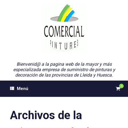
Saltar
al
contenido
Bienvenid@ a la pagina web de la mayor y más
especializada empresa de suministro de pinturas y
decoración de las provincias de Lleida y Huesca.
0
Ver
Menú
el
carri
de
comp
Archivos de la