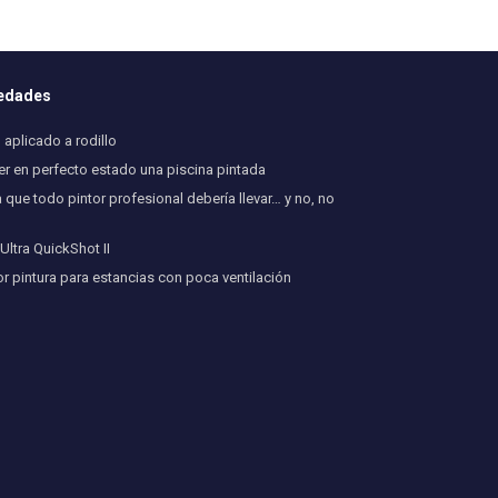
vedades
aplicado a rodillo
 en perfecto estado una piscina pintada
 que todo pintor profesional debería llevar… y no, no
ltra QuickShot II
or pintura para estancias con poca ventilación