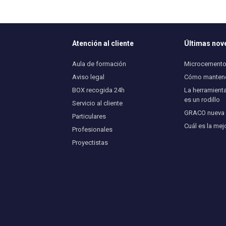
Atención al cliente
Últimas no
Aula de formación
Microcemento 
Aviso legal
Cómo mantener
BOX recogida 24h
La herramienta
es un rodillo
Servicio al cliente
GRACO nueva U
Particulares
Cuál es la mej
Profesionales
Proyectistas