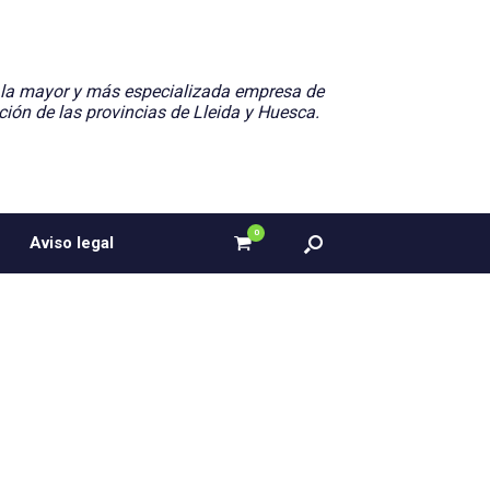
 la mayor y más especializada empresa de
ción de las provincias de Lleida y Huesca.
0
Ver
Aviso legal
el
carrito
de
compra