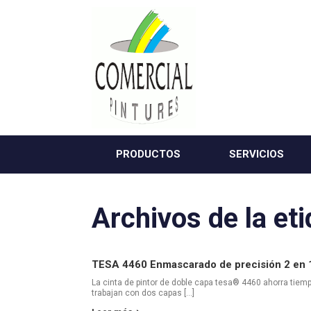
Saltar
al
contenido
PRODUCTOS
SERVICIOS
Archivos de la et
TESA 4460 Enmascarado de precisión 2 en 
La cinta de pintor de doble capa tesa® 4460 ahorra tiem
trabajan con dos capas […]