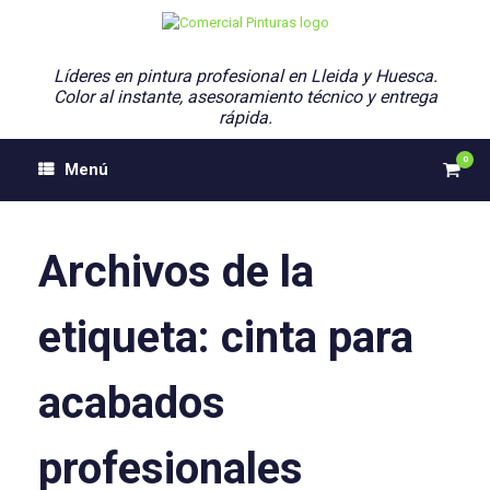
Saltar
al
contenido
Líderes en pintura profesional en Lleida y Huesca.
Color al instante, asesoramiento técnico y entrega
rápida.
0
Ver
Menú
el
carri
de
comp
Archivos de la
etiqueta:
cinta para
acabados
profesionales