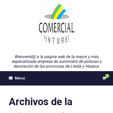
Saltar
al
contenido
Bienvenid@ a la pagina web de la mayor y más
especializada empresa de suministro de pinturas y
decoración de las provincias de Lleida y Huesca.
0
Ver
Menú
el
carri
de
comp
Archivos de la