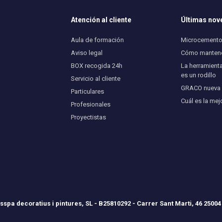
Atención al cliente
Últimas no
Aula de formación
Microcemento 
Aviso legal
Cómo mantener
BOX recogida 24h
La herramienta
es un rodillo
Servicio al cliente
GRACO nueva U
Particulares
Cuál es la mej
Profesionales
Proyectistas
spa decoratius i pintures, SL - B25810292 - Carrer Sant Marti, 46 25004