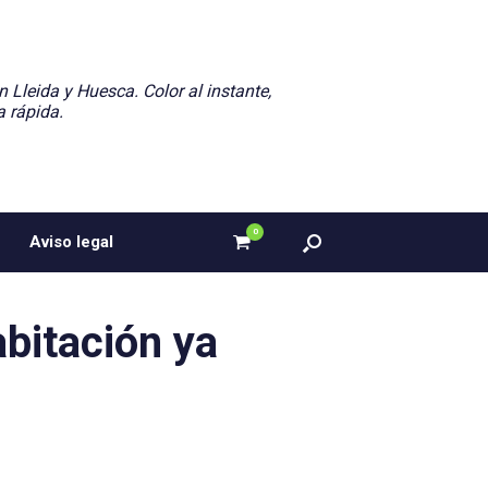
n Lleida y Huesca. Color al instante,
a rápida.
0
Ver
Aviso legal
el
carrito
de
compra
bitación ya