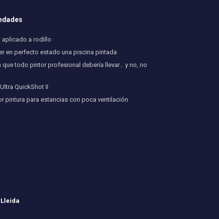
vedades
aplicado a rodillo
 en perfecto estado una piscina pintada
 que todo pintor profesional debería llevar… y no, no
ltra QuickShot II
or pintura para estancias con poca ventilación
 Lleida