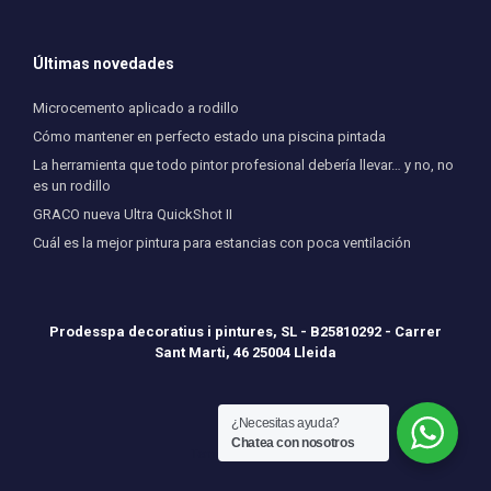
Últimas novedades
Microcemento aplicado a rodillo
Cómo mantener en perfecto estado una piscina pintada
La herramienta que todo pintor profesional debería llevar… y no, no
es un rodillo
GRACO nueva Ultra QuickShot II
Cuál es la mejor pintura para estancias con poca ventilación
Prodesspa decoratius i pintures, SL - B25810292 - Carrer
Sant Marti, 46 25004 Lleida
¿Necesitas ayuda?
Chatea con nosotros
Tema de
SiteOrigin