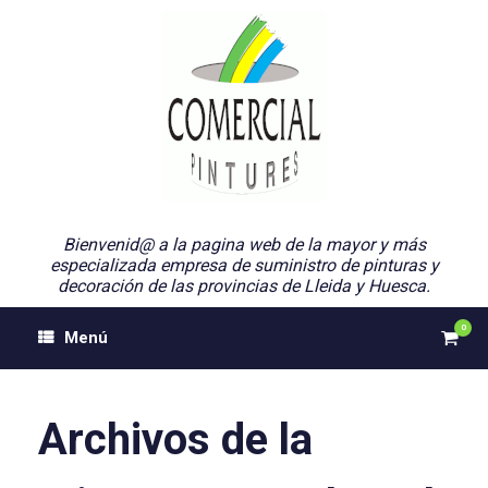
Saltar
al
contenido
Bienvenid@ a la pagina web de la mayor y más
especializada empresa de suministro de pinturas y
decoración de las provincias de Lleida y Huesca.
0
Ver
Menú
el
carri
de
comp
Archivos de la