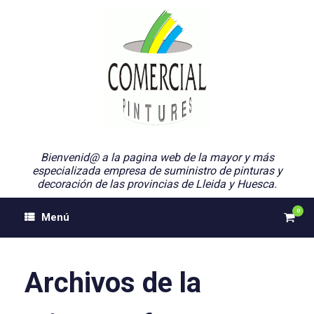
Saltar
al
contenido
Bienvenid@ a la pagina web de la mayor y más
especializada empresa de suministro de pinturas y
decoración de las provincias de Lleida y Huesca.
0
Ver
Menú
el
carri
de
comp
Archivos de la