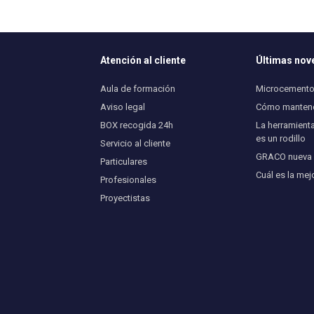
Atención al cliente
Últimas no
Aula de formación
Microcemento 
Aviso legal
Cómo mantener
BOX recogida 24h
La herramienta
es un rodillo
Servicio al cliente
GRACO nueva U
Particulares
Cuál es la mej
Profesionales
Proyectistas