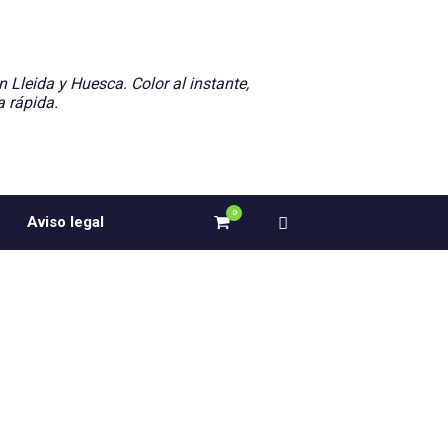
n Lleida y Huesca. Color al instante,
a rápida.
0
Ver
Aviso legal
el
carrito
de
compra