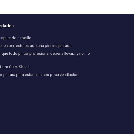
vedades
aplicado a rodillo
 en perfecto estado una piscina pintada
 que todo pintor profesional debería llevar… y no, no
ltra QuickShot II
or pintura para estancias con poca ventilación