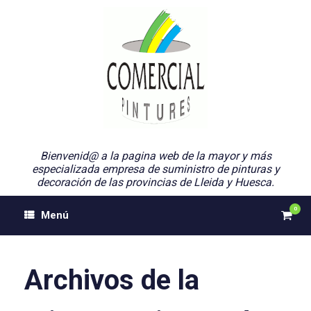
Saltar
al
contenido
Bienvenid@ a la pagina web de la mayor y más
especializada empresa de suministro de pinturas y
decoración de las provincias de Lleida y Huesca.
0
Ver
Menú
el
carri
de
comp
Archivos de la