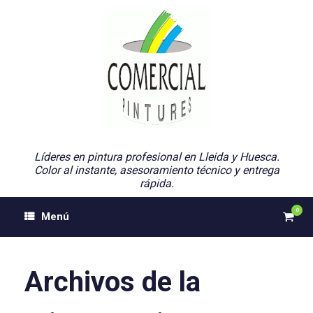
Saltar
al
contenido
Líderes en pintura profesional en Lleida y Huesca.
Color al instante, asesoramiento técnico y entrega
rápida.
0
Ver
Menú
el
carri
de
comp
Archivos de la