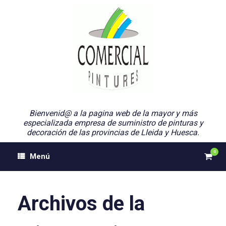
Saltar
al
contenido
Bienvenid@ a la pagina web de la mayor y más
especializada empresa de suministro de pinturas y
decoración de las provincias de Lleida y Huesca.
0
Ver
Menú
el
carri
de
comp
Archivos de la