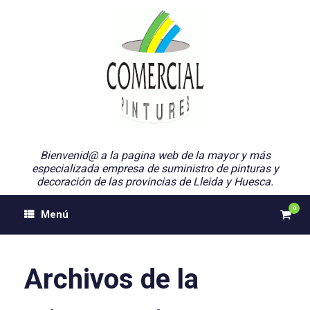
Saltar
al
contenido
Bienvenid@ a la pagina web de la mayor y más
especializada empresa de suministro de pinturas y
decoración de las provincias de Lleida y Huesca.
0
Ver
Menú
el
carri
de
comp
Archivos de la