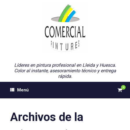
Saltar
al
contenido
Líderes en pintura profesional en Lleida y Huesca.
Color al instante, asesoramiento técnico y entrega
rápida.
0
Ver
Menú
el
carri
de
comp
Archivos de la