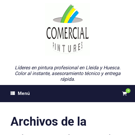
Saltar
al
contenido
Líderes en pintura profesional en Lleida y Huesca.
Color al instante, asesoramiento técnico y entrega
rápida.
0
Ver
Menú
el
carri
de
comp
Archivos de la