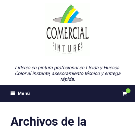
Saltar
al
contenido
Líderes en pintura profesional en Lleida y Huesca.
Color al instante, asesoramiento técnico y entrega
rápida.
0
Ver
Menú
el
carri
de
comp
Archivos de la