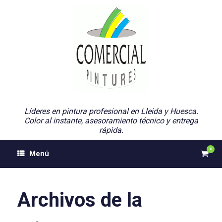
Saltar
al
contenido
Líderes en pintura profesional en Lleida y Huesca.
Color al instante, asesoramiento técnico y entrega
rápida.
0
Ver
Menú
el
carri
de
comp
Archivos de la