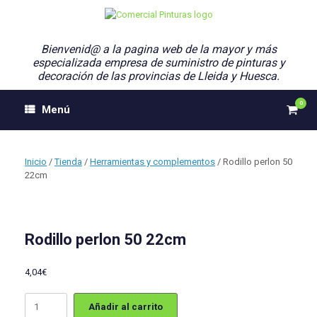
Saltar
al
contenido
Bienvenid@ a la pagina web de la mayor y más
especializada empresa de suministro de pinturas y
decoración de las provincias de Lleida y Huesca.
0
Ver
Menú
el
carri
de
comp
Inicio
/
Tienda
/
Herramientas y complementos
/ Rodillo perlon 50
22cm
Rodillo perlon 50 22cm
4,04
€
Rodillo
Añadir al carrito
perlon