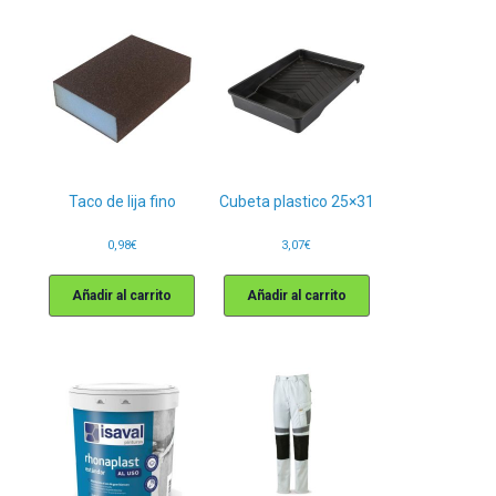
Taco de lija fino
Cubeta plastico 25×31
0,98
€
3,07
€
Añadir al carrito
Añadir al carrito