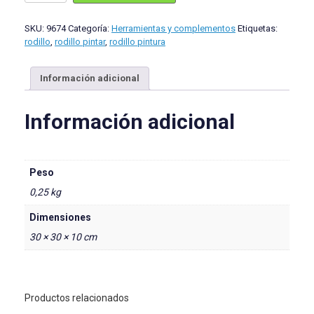
50
22cm
SKU:
9674
Categoría:
Herramientas y complementos
Etiquetas:
cantidad
rodillo
,
rodillo pintar
,
rodillo pintura
Información adicional
Información adicional
Peso
0,25 kg
Dimensiones
30 × 30 × 10 cm
Productos relacionados