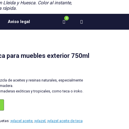
n Lleida y Huesca. Color al instante,
a rápida.
0
Ver
Aviso legal
el
carrito
de
compra
eca para muebles exterior 750ml
zcla de aceites y resinas naturales, especialmente
a madera.
maderas exóticas y tropicales, como teca o iroko.
uetas:
xylacel aceite
,
xylazel
,
xylazel aceite de teca