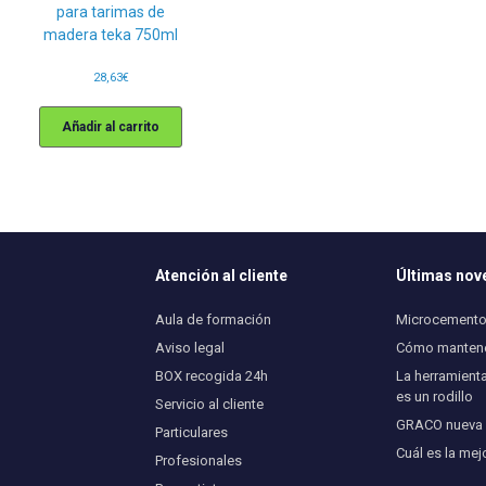
para tarimas de
madera teka 750ml
28,63
€
Añadir al carrito
Atención al cliente
Últimas no
Aula de formación
Microcemento 
Aviso legal
Cómo mantener
BOX recogida 24h
La herramienta
es un rodillo
Servicio al cliente
GRACO nueva U
Particulares
Cuál es la mej
Profesionales