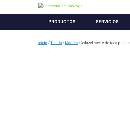
Saltar
al
contenido
PRODUCTOS
SERVICIOS
Inicio
/
Tienda
/
Madera
/ Xylazel aceite de teca para 