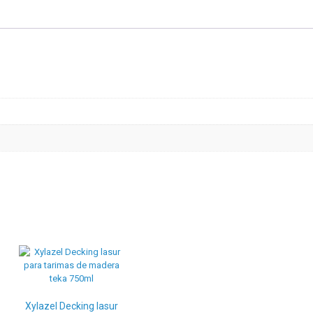
muebles
exterior
750ml
cantidad
Xylazel Decking lasur