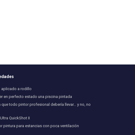
vedades
aplicado a rodillo
 en perfecto estado una piscina pintada
 que todo pintor profesional debería llevar… y no, no
ltra QuickShot II
or pintura para estancias con poca ventilación