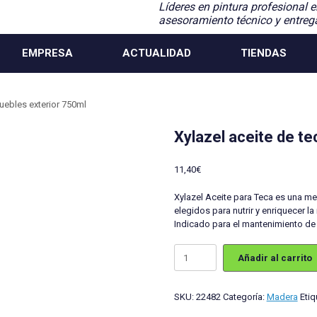
Líderes en pintura profesional e
asesoramiento técnico y entreg
EMPRESA
ACTUALIDAD
TIENDAS
muebles exterior 750ml
Xylazel aceite de t
11,40
€
Xylazel Aceite para Teca es una me
elegidos para nutrir y enriquecer l
Indicado para el mantenimiento de 
Xylazel
Añadir al carrito
aceite
de
teca
SKU:
22482
Categoría:
Madera
Etiq
para