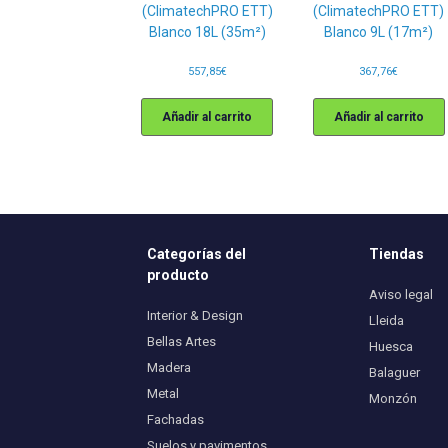
(ClimatechPRO ETT)
(ClimatechPRO ETT)
Blanco 18L (35m²)
Blanco 9L (17m²)
557,85
€
367,76
€
Añadir al carrito
Añadir al carrito
Categorías del
Tiendas
producto
Aviso legal
Interior & Design
Lleida
Bellas Artes
Huesca
Madera
Balaguer
Metal
Monzón
Fachadas
Suelos y pavimentos