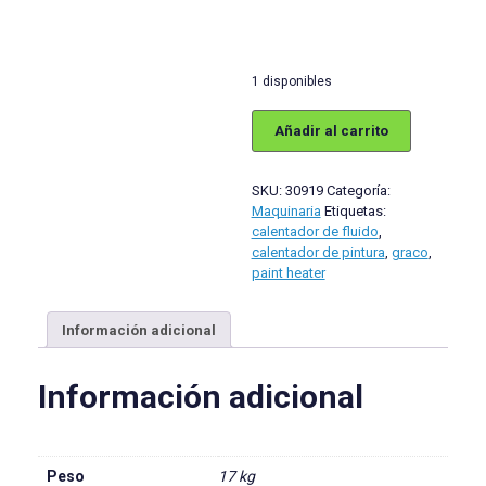
1 disponibles
GRACO
Añadir al carrito
245869
Calentador
de
SKU:
30919
Categoría:
fluido
Maquinaria
Etiquetas:
a
calentador de fluido
,
alta
calentador de pintura
,
graco
,
presión
paint heater
VISCON®
HP
cantidad
Información adicional
Información adicional
Peso
17 kg