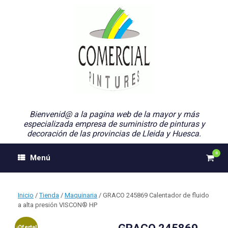
Saltar
al
contenido
Bienvenid@ a la pagina web de la mayor y más
especializada empresa de suministro de pinturas y
decoración de las provincias de Lleida y Huesca.
0
Ver
Menú
el
carri
de
comp
Inicio
/
Tienda
/
Maquinaria
/ GRACO 245869 Calentador de fluido
a alta presión VISCON® HP
¡Oferta!