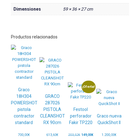
Dimensiones
59 × 36 × 27 cm
Productos relacionados
¡Oferta!
Graco
18H304
GRACO
POWERSHOT
287026
pistola
PISTOLA
Festool
contractor
CLEANSHOT
perforador
Graco nueva
standard
RX 90cm
Fakir TP220
QuickShot II
El
El
700,00
€
613,60
€
203,52
€
149,00
€
1.200,00
€
precio
precio