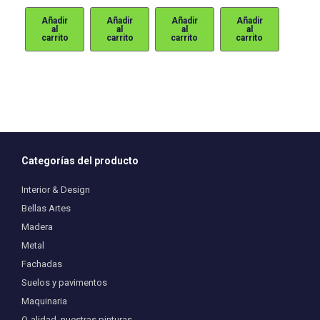
original
actual
Añadir
Añadir
Añadir
Añadir
era:
es:
al
al
al
al
203,52€.
149,00€.
carrito
carrito
carrito
carrito
Categorías del producto
Interior & Design
Bellas Artes
Madera
Metal
Fachadas
Suelos y pavimentos
Maquinaria
Q-alidad, nuestras pinturas