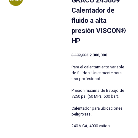
GRACO 245869
Calentador de
fluido a alta
presión VISCON®
HP
El
El
3.102,00
€
2.308,00
€
precio
precio
original
actual
Para el calentamiento variable
era:
es:
de fluidos. Únicamente para
3.102,00€.
2.308,00€.
uso profesional.
Presión máxima de trabajo de
7250 psi (50 MPa, 500 bar).
Calentador para ubicaciones
peligrosas.
240 V CA, 4000 vatios.