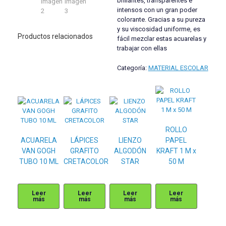
brillantes, transparentes e
intensos con un gran poder
colorante. Gracias a su pureza
y su viscosidad uniforme, es
Productos relacionados
fácil mezclar estas acuarelas y
trabajar con ellas
Categoría:
MATERIAL ESCOLAR
ROLLO
ACUARELA
LÁPICES
LIENZO
PAPEL
VAN GOGH
GRAFITO
ALGODÓN
KRAFT 1 M x
TUBO 10 ML
CRETACOLOR
STAR
50 M
Leer
Leer
Leer
Leer
más
más
más
más