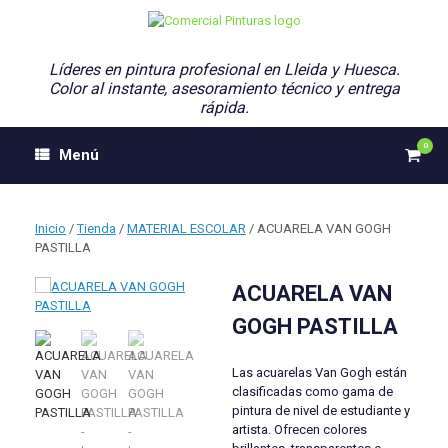
Saltar
al
contenido
Líderes en pintura profesional en Lleida y Huesca.
Color al instante, asesoramiento técnico y entrega
rápida.
0
Ver
Menú
el
carri
de
comp
Inicio
/
Tienda
/
MATERIAL ESCOLAR
/ ACUARELA VAN GOGH
PASTILLA
ACUARELA VAN
GOGH PASTILLA
Las acuarelas Van Gogh están
clasificadas como gama de
pintura de nivel de estudiante y
artista. Ofrecen colores