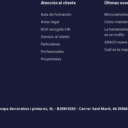
Atención al cliente
Últimas no
Aula de formación
Microcemento 
Aviso legal
Cómo mantener
BOX recogida 24h
La herramienta
es un rodillo
Servicio al cliente
GRACO nueva U
Particulares
Cuál es la mej
Profesionales
Proyectistas
spa decoratius i pintures, SL - B25810292 - Carrer Sant Marti, 46 25004
Tema de
SiteOrigin