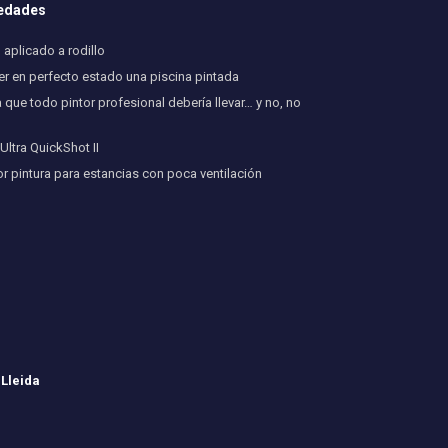
vedades
aplicado a rodillo
 en perfecto estado una piscina pintada
 que todo pintor profesional debería llevar… y no, no
ltra QuickShot II
or pintura para estancias con poca ventilación
 Lleida