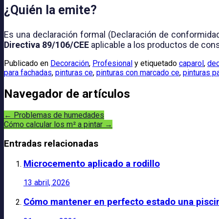
¿Quién la emite?
Es una declaración formal (Declaración de conformida
Directiva 89/106/CEE
aplicable a los productos de con
Publicado en
Decoración
,
Profesional
y etiquetado
caparol
,
dec
para fachadas
,
pinturas ce
,
pinturas con marcado ce
,
pinturas p
Navegador de artículos
←
Problemas de humedades
Cómo calcular los m² a pintar
→
Entradas relacionadas
Microcemento aplicado a rodillo
13 abril, 2026
Cómo mantener en perfecto estado una pisci