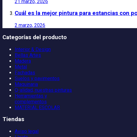
21 marzo, 2026
Cuál es la mejor pintura para estancias con p
2 marzo, 2026
Categorías del producto
Interior & Design
Bellas Artes
Madera
Metal
Fachadas
Suelos y pavimentos
Maquinaria
Q-alidad, nuestras pinturas
Herramientas y
complementos
MATERIAL ESCOLAR
Tiendas
Aviso legal