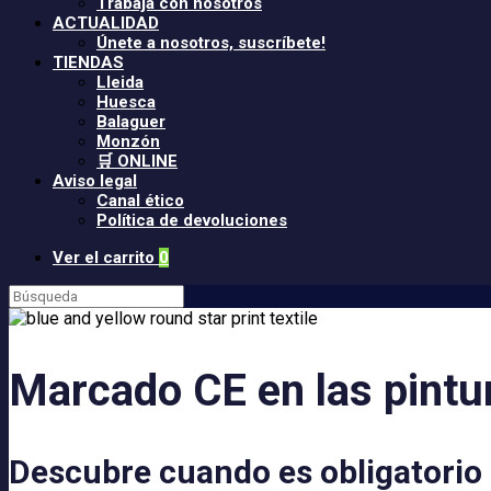
Trabaja con nosotros
ACTUALIDAD
Únete a nosotros, suscríbete!
TIENDAS
Lleida
Huesca
Balaguer
Monzón
🛒 ONLINE
Aviso legal
Canal ético
Política de devoluciones
Ver
Ver el carrito
0
el
Buscar:
carrito
de
compra
Marcado CE en las pintu
Descubre cuando es obligatorio 