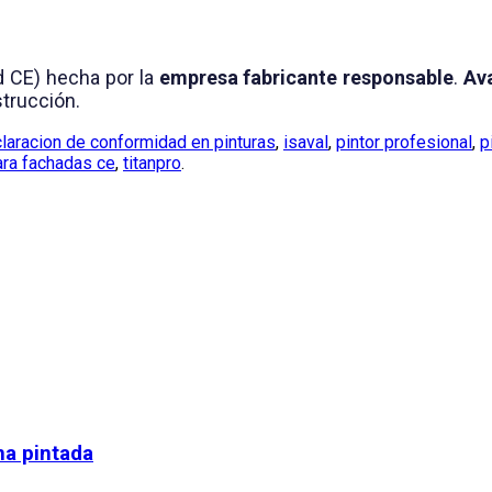
d CE) hecha por la
empresa fabricante responsable
.
Av
strucción.
laracion de conformidad en pinturas
,
isaval
,
pintor profesional
,
p
ara fachadas ce
,
titanpro
.
na pintada