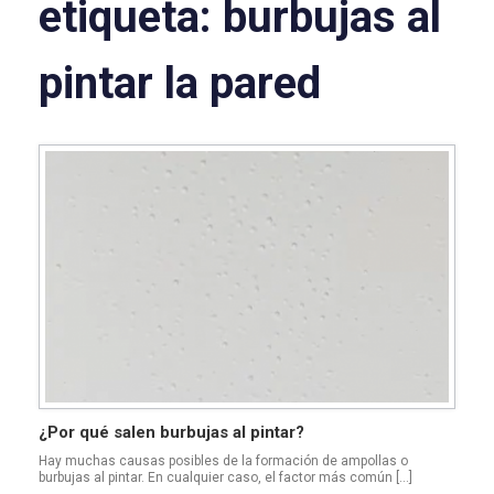
etiqueta:
burbujas al
pintar la pared
¿Por qué salen burbujas al pintar?
Hay muchas causas posibles de la formación de ampollas o
burbujas al pintar. En cualquier caso, el factor más común […]