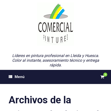
Saltar
al
contenido
Líderes en pintura profesional en Lleida y Huesca.
Color al instante, asesoramiento técnico y entrega
rápida.
0
Ver
Menú
el
carri
de
comp
Archivos de la