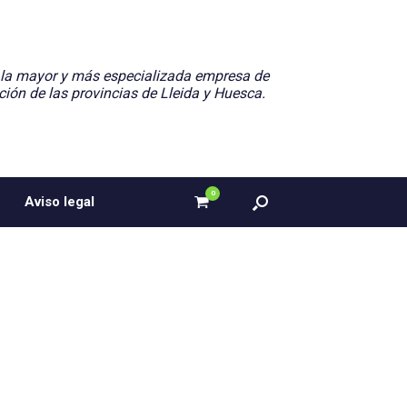
 la mayor y más especializada empresa de
ción de las provincias de Lleida y Huesca.
0
Ver
Aviso legal
el
carrito
de
compra