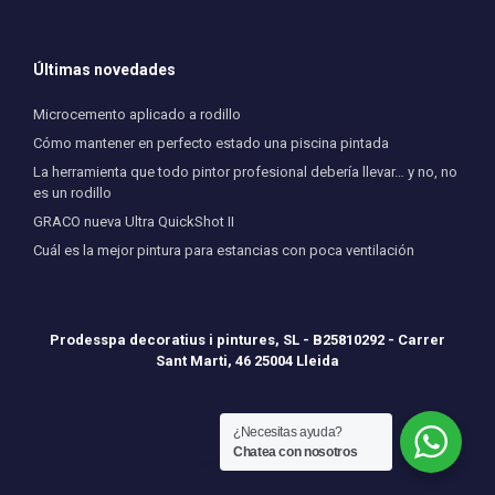
Últimas novedades
Microcemento aplicado a rodillo
Cómo mantener en perfecto estado una piscina pintada
La herramienta que todo pintor profesional debería llevar… y no, no
es un rodillo
GRACO nueva Ultra QuickShot II
Cuál es la mejor pintura para estancias con poca ventilación
Prodesspa decoratius i pintures, SL - B25810292 - Carrer
Sant Marti, 46 25004 Lleida
¿Necesitas ayuda?
Chatea con nosotros
Tema de
SiteOrigin