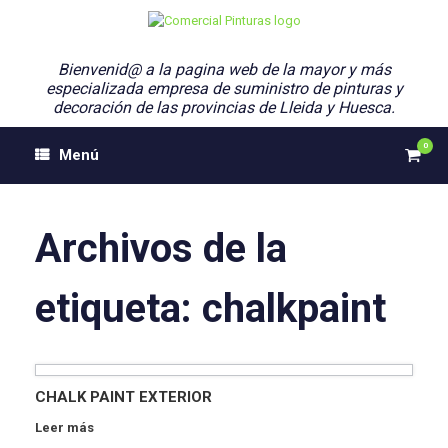
Saltar
al
contenido
Bienvenid@ a la pagina web de la mayor y más
especializada empresa de suministro de pinturas y
decoración de las provincias de Lleida y Huesca.
0
Ver
Menú
el
carri
de
comp
Archivos de la
etiqueta:
chalkpaint
CHALK PAINT EXTERIOR
Leer más