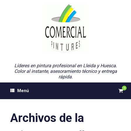
Saltar
al
contenido
Líderes en pintura profesional en Lleida y Huesca.
Color al instante, asesoramiento técnico y entrega
rápida.
0
Ver
Menú
el
carri
de
comp
Archivos de la