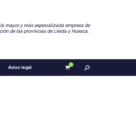
 la mayor y más especializada empresa de
ción de las provincias de Lleida y Huesca.
0
Ver
Aviso legal
el
carrito
de
compra