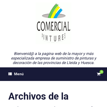
Saltar
al
contenido
Bienvenid@ a la pagina web de la mayor y más
especializada empresa de suministro de pinturas y
decoración de las provincias de Lleida y Huesca.
0
Ver
Menú
el
carri
de
comp
Archivos de la