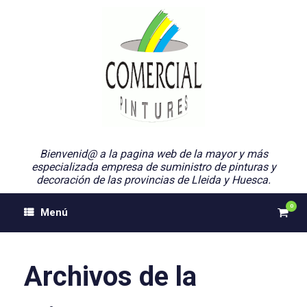
Saltar
al
contenido
Bienvenid@ a la pagina web de la mayor y más
especializada empresa de suministro de pinturas y
decoración de las provincias de Lleida y Huesca.
0
Ver
Menú
el
carri
de
comp
Archivos de la