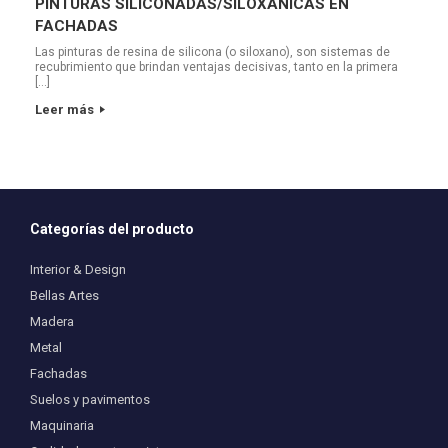
PINTURAS SILICONADAS/SILOXANICAS EN
FACHADAS
Las pinturas de resina de silicona (o siloxano), son sistemas de
recubrimiento que brindan ventajas decisivas, tanto en la primera
[…]
Leer más
Categorías del producto
Interior & Design
Bellas Artes
Madera
Metal
Fachadas
Suelos y pavimentos
Maquinaria