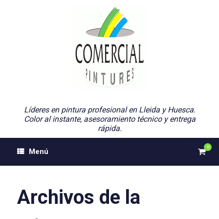
Saltar
al
contenido
Líderes en pintura profesional en Lleida y Huesca.
Color al instante, asesoramiento técnico y entrega
rápida.
0
Ver
Menú
el
carri
de
comp
Archivos de la